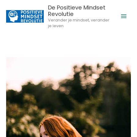
Ga
De Positieve Mindset
naar
Revolutie
Hoo
de
Verander je mindset, verander
inhoud
je leven