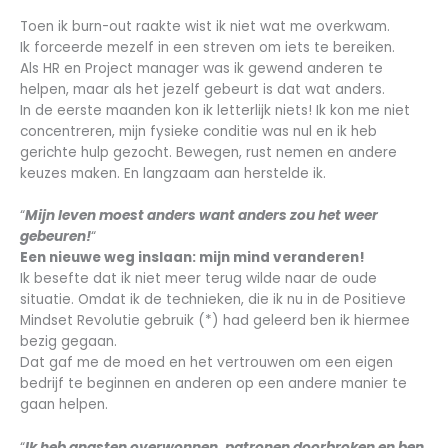
Toen ik burn-out raakte wist ik niet wat me overkwam.
Ik forceerde mezelf in een streven om iets te bereiken.
Als HR en Project manager was ik gewend anderen te
helpen, maar als het jezelf gebeurt is dat wat anders.
In de eerste maanden kon ik letterlijk niets! Ik kon me niet
concentreren, mijn fysieke conditie was nul en ik heb
gerichte hulp gezocht. Bewegen, rust nemen en andere
keuzes maken. En langzaam aan herstelde ik.
“
Mijn leven moest anders want anders zou het weer
gebeuren!
“
Een nieuwe weg inslaan: mijn mind veranderen!
Ik besefte dat ik niet meer terug wilde naar de oude
situatie. Omdat ik de technieken, die ik nu in de Positieve
Mindset Revolutie gebruik (*) had geleerd ben ik hiermee
bezig gegaan.
Dat gaf me de moed en het vertrouwen om een eigen
bedrijf te beginnen en anderen op een andere manier te
gaan helpen.
“
Ik heb angsten overwonnen, patronen doorbroken en ben