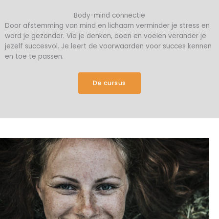
Body-mind connectie
Door afstemming van mind en lichaam verminder je stress en
word je gezonder. Via je denken, doen en voelen verander je
jezelf succesvol. Je leert de voorwaarden voor succes kennen
en toe te passen.
De cursus