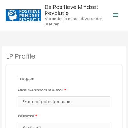
Ga
De Positieve Mindset
naar
Revolutie
Hoo
de
Verander je mindset, verander
inhoud
je leven
LP Profile
Inloggen
Gebruikersnaam of e-mail
*
Password
*