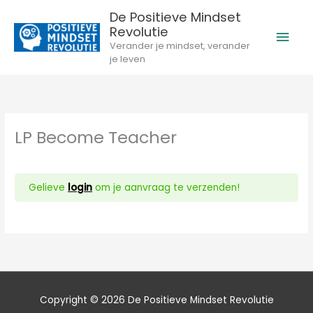
Ga
De Positieve Mindset
naar
Revolutie
Hoo
de
Verander je mindset, verander
inhoud
je leven
LP Become Teacher
Gelieve
login
om je aanvraag te verzenden!
Copyright © 2026
De Positieve Mindset Revolutie