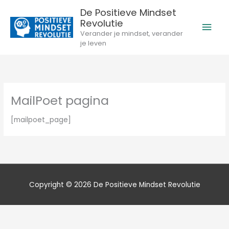
Ga
De Positieve Mindset
naar
Revolutie
Hoo
de
Verander je mindset, verander
inhoud
je leven
MailPoet pagina
[mailpoet_page]
Copyright © 2026
De Positieve Mindset Revolutie